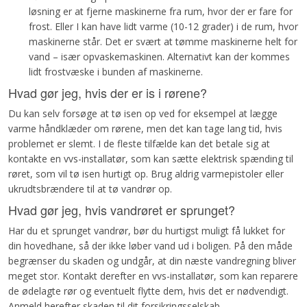
løsning er at fjerne maskinerne fra rum, hvor der er fare for
frost. Eller I kan have lidt varme (10-12 grader) i de rum, hvor
maskinerne står. Det er svært at tømme maskinerne helt for
vand – især opvaskemaskinen. Alternativt kan der kommes
lidt frostvæske i bunden af maskinerne.
Hvad gør jeg, hvis der er is i rørene?
Du kan selv forsøge at tø isen op ved for eksempel at lægge
varme håndklæder om rørene, men det kan tage lang tid, hvis
problemet er slemt. I de fleste tilfælde kan det betale sig at
kontakte en vvs-installatør, som kan sætte elektrisk spænding til
røret, som vil tø isen hurtigt op. Brug aldrig varmepistoler eller
ukrudtsbrændere til at tø vandrør op.
Hvad gør jeg, hvis vandrøret er sprunget?
Har du et sprunget vandrør, bør du hurtigst muligt få lukket for
din hovedhane, så der ikke løber vand ud i boligen. På den måde
begrænser du skaden og undgår, at din næste vandregning bliver
meget stor. Kontakt derefter en vvs-installatør, som kan reparere
de ødelagte rør og eventuelt flytte dem, hvis det er nødvendigt.
Anmeld herefter skaden til dit forsikringsselskab.