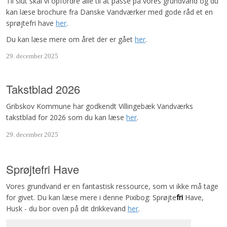
Til slut skal vi opfordre alle til at passe på vores grundvand og du
kan læse brochure fra Danske Vandværker med gode råd et en
sprøjtefri have
her
.
Du kan læse mere om året der er gået
her
.
29. december 2025
Takstblad 2026
Gribskov Kommune har godkendt Villingebæk Vandværks
takstblad for 2026 som du kan læse
her
.
29. december 2025
Sprøjtefri Have
Vores grundvand er en fantastisk ressource, som vi ikke må tage
for givet. Du kan læse mere i denne Pixibog: Sprøjte
fri
Have,
Husk - du bor oven på dit drikkevand
her
.