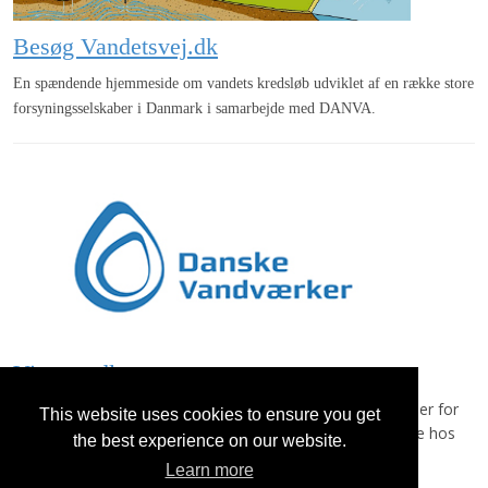
Besøg Vandetsvej.dk
En spændende hjemmeside om vandets kredsløb udviklet af en række store
forsyningsselskaber i Danmark i samarbejde med DANVA.
Vi er medlem
Masser af services og en brancheorganisation, der arbejder for
This website uses cookies to ensure you get
en sikker og effektiv vandforsyning til gavn for forbrugerne hos
the best experience on our website.
Villingebæk Vandværk.
Learn more