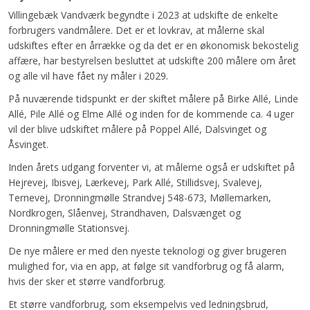
Villingebæk Vandværk begyndte i 2023 at udskifte de enkelte
forbrugers vandmålere. Det er et lovkrav, at målerne skal
udskiftes efter en årrække og da det er en økonomisk bekostelig
affære, har bestyrelsen besluttet at udskifte 200 målere om året
og alle vil have fået ny måler i 2029.
På nuværende tidspunkt er der skiftet målere på Birke Allé, Linde
Allé, Pile Allé og Elme Allé og inden for de kommende ca. 4 uger
vil der blive udskiftet målere på Poppel Allé, Dalsvinget og
Åsvinget.
Inden årets udgang forventer vi, at målerne også er udskiftet på
Hejrevej, Ibisvej, Lærkevej, Park Allé, Stillidsvej, Svalevej,
Ternevej, Dronningmølle Strandvej 548-673, Møllemarken,
Nordkrogen, Slåenvej, Strandhaven, Dalsvænget og
Dronningmølle Stationsvej.
De nye målere er med den nyeste teknologi og giver brugeren
mulighed for, via en app, at følge sit vandforbrug og få alarm,
hvis der sker et større vandforbrug.
Et større vandforbrug, som eksempelvis ved ledningsbrud,